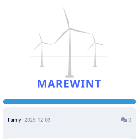
Skip
to
content
Farmy
· 2025-12-03
0